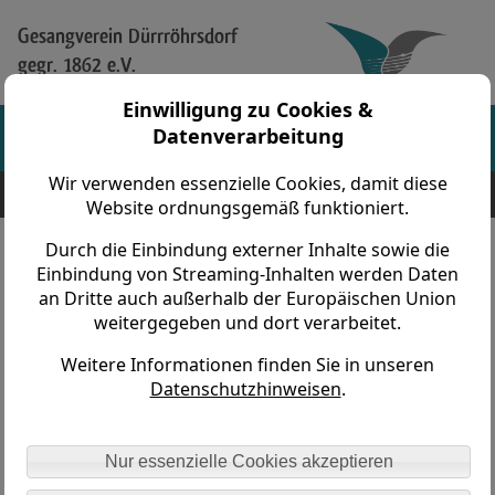
Gesangverein Dürrröhrsdorf
gegr. 1862 e.V.
Einwilligung zu Cookies &
Datenverarbeitung
Wir verwenden essenzielle Cookies, damit diese
Gesangverein Dürrröhrsdorf gegr. 1862 e.V. > Vereinsleben > Frauentage > 2005
Radeberg
Website ordnungsgemäß funktioniert.
Durch die Einbindung externer Inhalte sowie die
Frauentagsausflug am 16. April 2005
Einbindung von Streaming-Inhalten werden Daten
an Dritte auch außerhalb der Europäischen Union
weitergegeben und dort verarbeitet.
Unser diesjähriger Frauentagsausflug war eine Fahrt
Weitere Informationen finden Sie in unseren
„ins Blaue“ denn außer den Organisatoren wusste
Datenschutzhinweisen
.
keiner wohin der Ausflug geht. „Steglich-Reisen“
brachte uns am frühen Nachmittag in die weltberühmte
und 1219 erstmalig urkundlich erwähnte Brauereistadt
Nur essenzielle Cookies akzeptieren
Radeberg. Dort erwartete uns „Bierkutscher Ernst“ zur