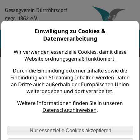
Gesangverein Dürrröhrsdorf
gegr. 1862 e.V.
Einwilligung zu Cookies &
Datenverarbeitung
Wir verwenden essenzielle Cookies, damit diese
Gesangverein Dürrröhrsdorf gegr. 1862 e.V. > Vereinsleben > Parksingen > 2014
Website ordnungsgemäß funktioniert.
Durch die Einbindung externer Inhalte sowie die
19. Parksingen im Schloßpark zu
Einbindung von Streaming-Inhalten werden Daten
Dittersbach am 01. Juni 2014
an Dritte auch außerhalb der Europäischen Union
weitergegeben und dort verarbeitet.
Weitere Informationen finden Sie in unseren
Datenschutzhinweisen
.
Nur essenzielle Cookies akzeptieren