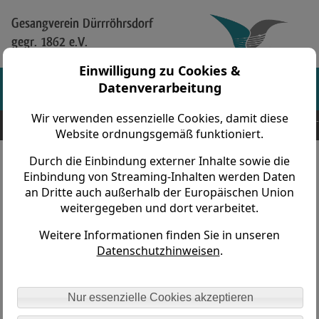
Gesangverein Dürrröhrsdorf
gegr. 1862 e.V.
Einwilligung zu Cookies &
Datenverarbeitung
Wir verwenden essenzielle Cookies, damit diese
Gesangverein Dürrröhrsdorf gegr. 1862 e.V. > Vereinsleben > Frauentage > 2024 -
Hochburkersdorf-Rathewalde
Website ordnungsgemäß funktioniert.
Durch die Einbindung externer Inhalte sowie die
Wandertag am 04. Mai 2024
Einbindung von Streaming-Inhalten werden Daten
an Dritte auch außerhalb der Europäischen Union
Hochburkersdorf-Rathewalde
weitergegeben und dort verarbeitet.
Weitere Informationen finden Sie in unseren
Datenschutzhinweisen
.
Nur essenzielle Cookies akzeptieren